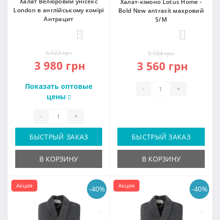
Халат Велюровий унісекс
Халат-кімоно Lotus Home -
London в англійському комірі
Bold New antrasit махровий
Антрацит
S/M
0
0
6 123 грн
5 934 грн
3 980 грн
3 560 грн
Показать оптовые
-
+
цены
-
+
БЫСТРЫЙ ЗАКАЗ
БЫСТРЫЙ ЗАКАЗ
В КОРЗИНУ
В КОРЗИНУ
Акция
Акция
-40%
-40%