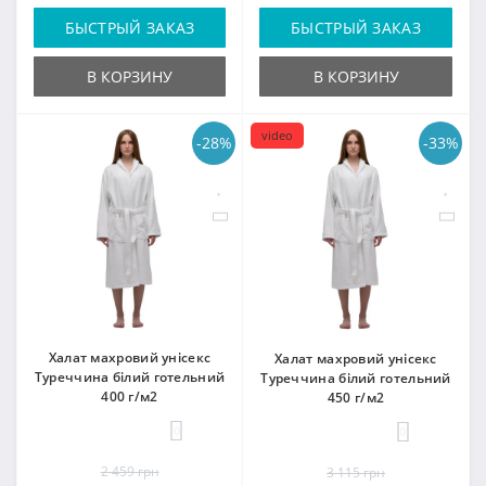
БЫСТРЫЙ ЗАКАЗ
БЫСТРЫЙ ЗАКАЗ
В КОРЗИНУ
В КОРЗИНУ
video
-28%
-33%
Халат махровий унісекс
Халат махровий унісекс
Туреччина білий готельний
Туреччина білий готельний
400 г/м2
450 г/м2
0
0
2 459 грн
3 115 грн