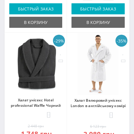
БЫСТРЫЙ ЗАКАЗ
БЫСТРЫЙ ЗАКАЗ
В КОРЗИНУ
В КОРЗИНУ
-29%
-35%
Халат унісекс Hotel
Халат Велюровий унісекс
professional Waffle Чорний
London в англійському комірі
0
0
2 448 грн
6 123 грн
1 748 грн
3 980 грн