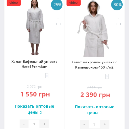
video
video
-25%
-30%
Халат Вафельний унісекс
Халат махровий унісекс с
Hotel Premium
Капюшоном 450 г/м2
0
0
2 072 грн
3 414 грн
1 550 грн
2 390 грн
Показать оптовые
Показать оптовые
цены
цены
-
+
-
+