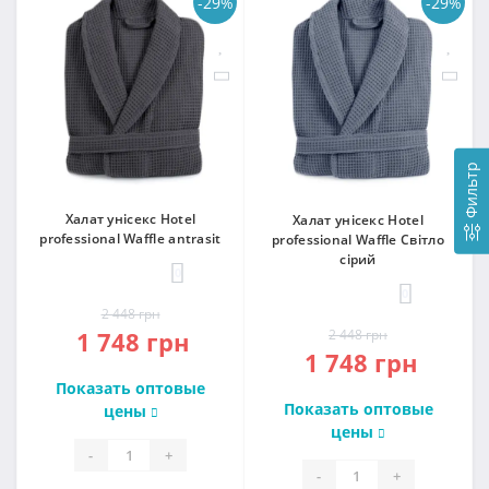
-29%
-29%
Фильтр
Халат унісекс Hotel
Халат унісекс Hotel
professional Waffle antrasit
professional Waffle Світло
сірий
0
0
2 448 грн
1 748 грн
2 448 грн
1 748 грн
Показать оптовые
Показать оптовые
цены
цены
-
+
-
+