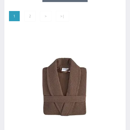
1
2
>
>|