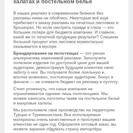
халатах и постельном белье
В наших реалиях в современном бизнесе без
рекламы никак не обойтись. Некоторые всё ещё
прибегают к заказу рекламы на печатных листовках и
брошюрах. Но если смотреть правде в глаза — это
большие потери для бюджета компании. И главное,
какой же от печатной продукции результат? Слишком
большой процент этих листовок моментально
оказывается в мусоре.
Брендирование на полотенцах
— это умная
альтернатива навязчивой рекламе. Заполучите
полезное изделие по доступной цене для вашей
аудитории, демонстрируя будущим клиентам свою
заботу о них. Вы получаете более лояльную и,
вполне возможно, постоянную аудиторию. Бонус в
финале — не сливаете бюджет на рекламу в пустоту.
Стоит упомянуть, что наша компания не
ограничивается одними лишь полотенцами. Мы
можем наносить логотипы также на постельное бельё
и махровые халаты.
Мы расположили своё производство на территории
Турции и Туркменистана. Все используемые
материалы очень качественные и прослужат вашим
клиентам не один год. Оформляя оптовый заказ, вы
можете заранее обдумать страну импортёра.