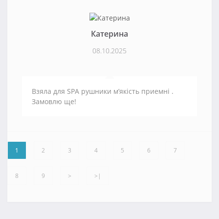
Катерина
08.10.2025
Взяла для SPA рушники м’якість приемні .
Замовлю ще!
1
2
3
4
5
6
7
8
9
>
>|