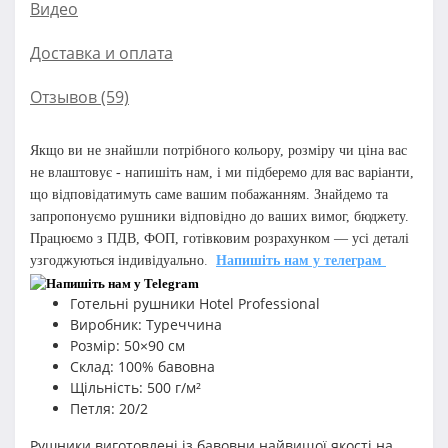
Видео
Доставка и оплата
Отзывов (59)
Якщо ви не знайшли потрібного кольору, розміру чи ціна вас
не влаштовує - напишіть нам, і ми підберемо для вас варіанти,
що відповідатимуть саме вашим побажанням. Знайдемо та
запропонуємо рушники відповідно до ваших вимог, бюджету.
Працюємо з ПДВ, ФОП, готівковим розрахунком — усі деталі
узгоджуються індивідуально
.
Напишіть нам у телеграм
Готельні рушники Hotel Professional
Виробник: Туреччина
Розмір: 50×90 см
Склад: 100% бавовна
Щільність: 500 г/м²
Петля: 20/2
Рушники виготовлені із бавовни найвищої якості на