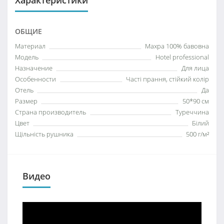
Характеристики
ОБЩИЕ
Материал
Махра 100% бавовна
Модель
Hotel professional
Назначение
Для лица
Особенности
Часті прання, стійкий колір
Отель
Да
Размер
50*90 см
Страна производитель
Туреччина
Цвет
Білий
Щільність рушника
500 г/м²
Видео