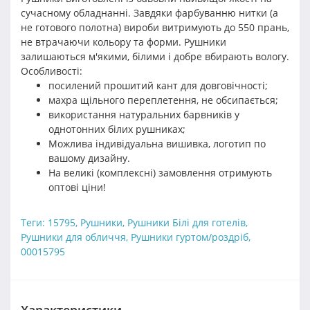
сучасному обладнанні. Завдяки фарбуванню нитки (а
не готового полотна) вироби витримують до 550 прань,
не втрачаючи кольору та форми. Рушники
залишаються м'якими, білими і добре вбирають вологу.
Особливості:
посилений прошитий кант для довговічності;
махра щільного переплетення, не обсипається;
використання натуральних барвників у
однотонних білих рушниках;
Можлива індивідуальна вишивка, логотип по
вашому дизайну.
На великі (комплексні) замовлення отримують
оптові ціни!
Теги:
15795
,
Рушники
,
Рушники Білі для готелів
,
Рушники для обличчя
,
Рушники гуртом/роздріб
,
00015795