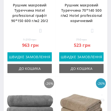
Рушник махровий
Рушник махровий
Туреччина Hotel
Туреччина 70*140 500
professional графіт
г/м2 Hotel professional
90*150 600 г/м2 20/2
коричневий
0
57
1 210 грн
710 грн
963 грн
523 грн
ШВИДКЕ ЗАМОВЛЕННЯ
ШВИДКЕ ЗАМОВЛЕННЯ
ДО КОШИКА
ДО КОШИКА
-26%
-26%