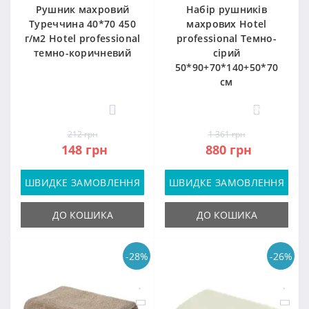
Рушник махровий
Набір рушників
Туреччина 40*70 450
махрових Hotel
г/м2 Hotel professional
professional Темно-
темно-коричневий
сірий
50*90+70*140+50*70
см
0
57
212 грн
1 361 грн
148 грн
880 грн
ШВИДКЕ ЗАМОВЛЕННЯ
ШВИДКЕ ЗАМОВЛЕННЯ
ДО КОШИКА
ДО КОШИКА
-28%
-26%