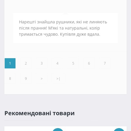
Нарешті знайшла рушники, які не линяють
після прання! М’які та натуральні, колір
тримається чудово. Купівля дуже вдала.
1
2
3
4
5
6
7
8
9
>
>|
Рекомендовані товари