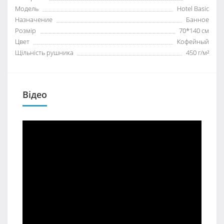
Модель
Hotel Basic
Назначение
Банное
Розмір
70*140 см
Цвет
Кофейный
Щільність рушника
450 г/м²
Відео