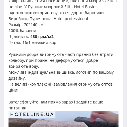
колір залишається насиченим, плетіння махри якісне і
не лізе. У Рушник махровий Elit - Hotel Basic
однотонних використовуються, дорогі барвники.
Виробник: Туреччина, Hotel professional
Розмір: 70*140 см
100% бавовни.
Щільність:
450 грм/м2
Петля: 16/1 низький ворс
Рушники добре витримують часті прання без втрати
кольору, при пранні не деформуються, добре
вбирають воду.
Можлива індивідуальна вишивка, логотип по вашому
дизайну.
На великі (комплексні) замовлення отримують оптові
ціни!
Зателефонуйте нам прямо зараз і задайте ваше
питання!