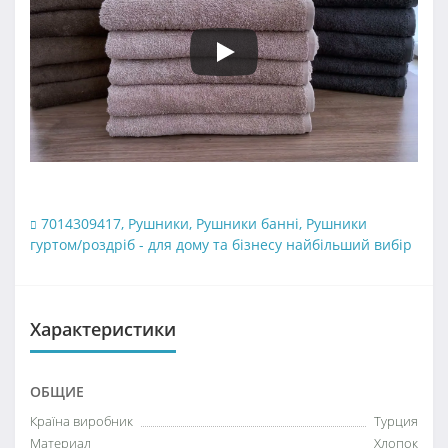
7014309417
,
Рушники
,
Рушники банні
,
Рушники
гуртом/роздріб - для дому та бізнесу найбільший вибір
Характеристики
ОБЩИЕ
Країна виробник
Турция
Материал
Хлопок