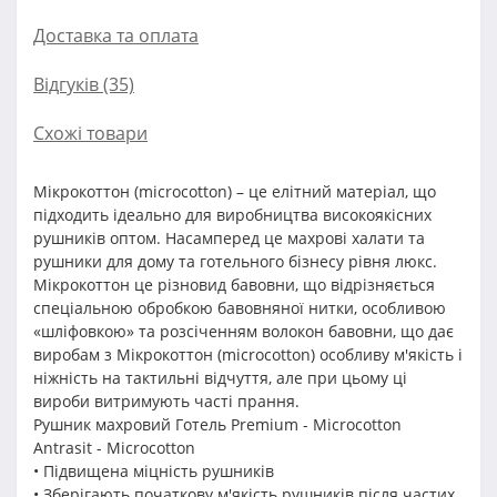
Доставка та оплата
Відгуків (35)
Схожі товари
Мікрокоттон (microcotton) – це елітний матеріал, що
підходить ідеально для виробництва високоякісних
рушників оптом. Насамперед це махрові халати та
рушники для дому та готельного бізнесу рівня люкс.
Мікрокоттон це різновид бавовни, що відрізняється
спеціальною обробкою бавовняної нитки, особливою
«шліфовкою» та розсіченням волокон бавовни, що дає
виробам з Мікрокоттон (microcotton) особливу м'якість і
ніжність на тактильні відчуття, але при цьому ці
вироби витримують часті прання.
Рушник махровий Готель Premium - Microcotton
Antrasit - Microcotton
• Підвищена міцність рушників
• Зберігають початкову м'якість рушників після частих