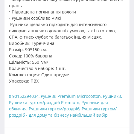
прань
• Підвищена поглинання вологи
• Рушники особливо м'які
Рушники ідеально підходить для інтенсивного
використання як в домашніх умовах, так і в готелях,
СПА, фітнес-клубах та багатьох інших місцях.
Виробник: Туреччина
Розмір: 90*150 см.
Склад: 100% бавовна
Щільність: 550 г/м²
Количество в наборе: 1 шт.
Комплектация: Один предмет
Упаковка: ПВХ
90152294034
,
Рушник Premium Microcotton
,
Рушники
,
Рушники гуртом/роздріб Premium
,
Рушники для
обличчя
,
Рушники гуртом/роздріб
,
Рушники гуртом/
роздріб - для дому та бізнесу найбільший вибір