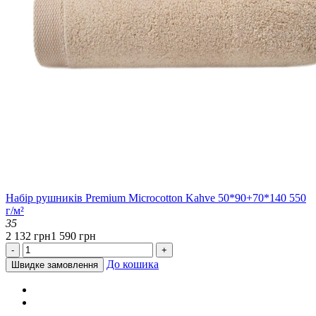
Набір рушників Premium Microcotton Kahve 50*90+70*140 550
г/м²
35
2 132 грн
1 590 грн
-
+
До кошика
Швидке замовлення