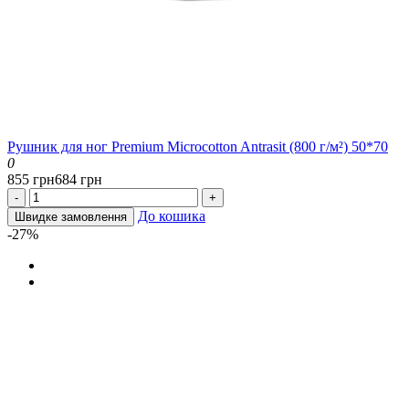
Рушник для ног Premium Microcotton Antrasit (800 г/м²) 50*70
0
855 грн
684 грн
-
+
До кошика
Швидке замовлення
-27%