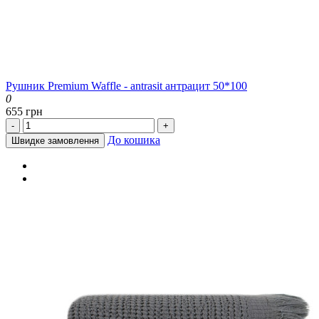
Рушник Premium Waffle - antrasit антрацит 50*100
0
655 грн
-
+
До кошика
Швидке замовлення