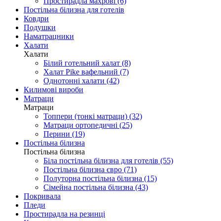
Простирадла махрові (6)
Постільна білизна для готелів
Ковдри
Подушки
Наматрацники
Халати
Халати
Білий готельний халат (8)
Халат Pike вафельний (7)
Однотонні халати (42)
Килимові вироби
Матраци
Матраци
Топпери (тонкі матраци) (32)
Матраци ортопедичні (25)
Перини (19)
Постільна білизна
Постільна білизна
Біла постільна білизна для готелів (55)
Постільна білизна євро (71)
Полуторна постільна білизна (15)
Сімейна постільна білизна (43)
Покривала
Пледи
Простирадла на резинці