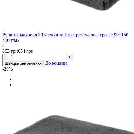
Рушник махровий Туреччина Hotel professional графіт 90*150
450 г/м2
5
863 грн
654 грн
-
+
До кошика
Швидке замовлення
-20%