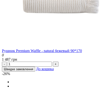
Рушник Premium Waffle - natural бежевый 90*170
0
1 487 грн
-
+
До кошика
Швидке замовлення
-26%