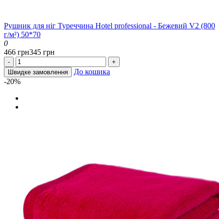
Рушник для ніг Туреччина Hotel professional - Бежевий V2 (800
г/м²) 50*70
0
466 грн
345 грн
-
+
До кошика
Швидке замовлення
-20%