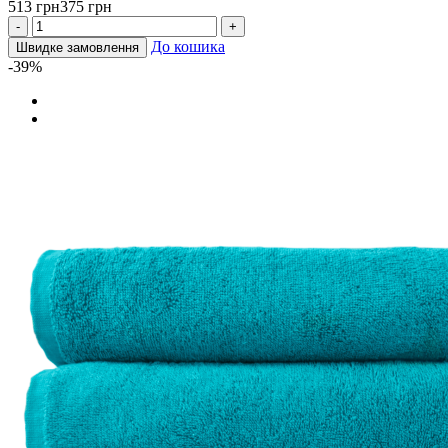
513 грн
375 грн
-
+
До кошика
Швидке замовлення
-39%