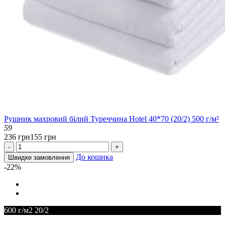
Рушник махровий білий Туреччина Hotel 40*70 (20/2) 500 г/м²
59
236 грн
155 грн
-
+
До кошика
Швидке замовлення
-22%
600 г/м2 20/2