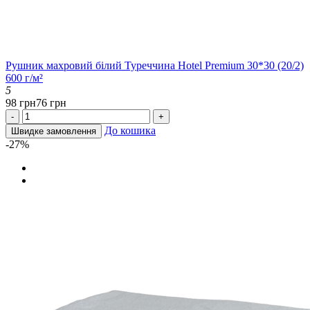
Рушник махровий білий Туреччина Hotel Premium 30*30 (20/2)
600 г/м²
5
98 грн
76 грн
-
+
До кошика
Швидке замовлення
-27%