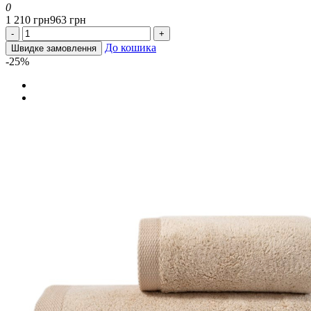
0
1 210 грн
963 грн
-
+
До кошика
Швидке замовлення
-25%