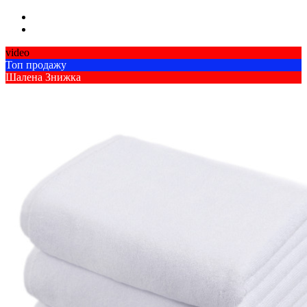
video
Топ продажу
Шалена Знижка