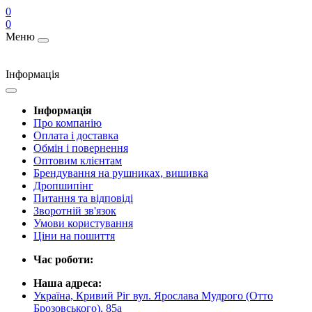
0
0
Меню
Інформація
Інформація
Про компанію
Оплата і доставка
Обмін і повернення
Оптовим клієнтам
Брендування на рушниках, вишивка
Дропшипінг
Питання та відповіді
Зворотній зв'язок
Умови користування
Ціни на пошиття
Час роботи:
Наша адреса:
Україна, Кривий Ріг вул. Ярослава Мудрого (Отто
Брозовського), 85а