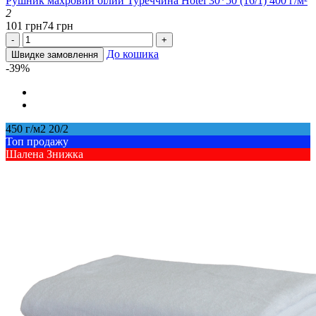
Рушник махровий білий Туреччина Hotel 30*50 (16/1) 400 г/м²
2
101 грн
74 грн
-
+
До кошика
Швидке замовлення
-39%
450 г/м2 20/2
Топ продажу
Шалена Знижка