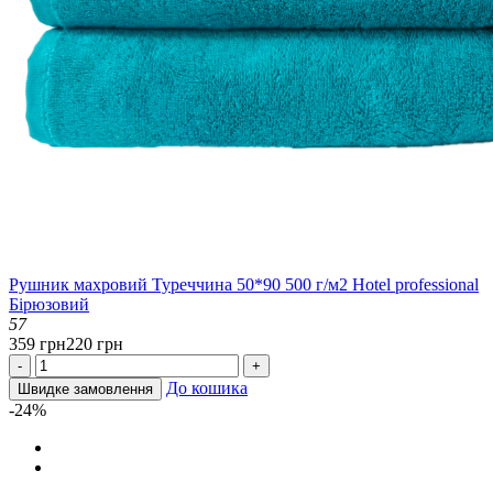
Рушник махровий Туреччина 50*90 500 г/м2 Hotel professional
Бірюзовий
57
359 грн
220 грн
-
+
До кошика
Швидке замовлення
-24%