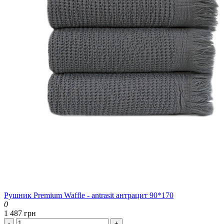
Рушник Premium Waffle - antrasit антрацит 90*170
0
1 487 грн
-
+