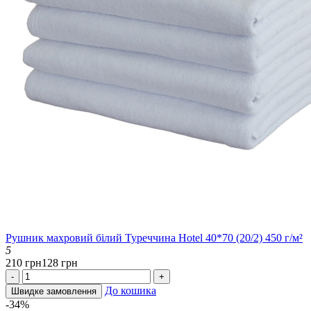
Рушник махровий білий Туреччина Hotel 40*70 (20/2) 450 г/м²
5
210 грн
128 грн
-
+
До кошика
Швидке замовлення
-34%