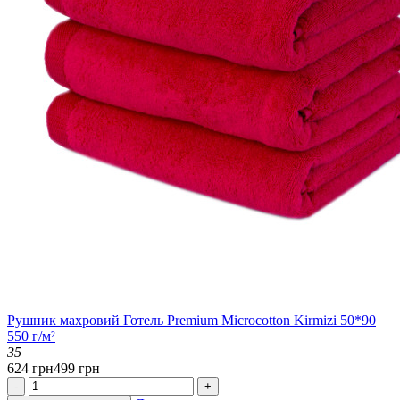
Рушник махровий Готель Premium Microcotton Kirmizi 50*90
550 г/м²
35
624 грн
499 грн
-
+