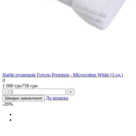
Набір рушників Готель Premium - Microcotton White (3 од.)
0
1 000 грн
758 грн
-
+
До кошика
Швидке замовлення
-26%