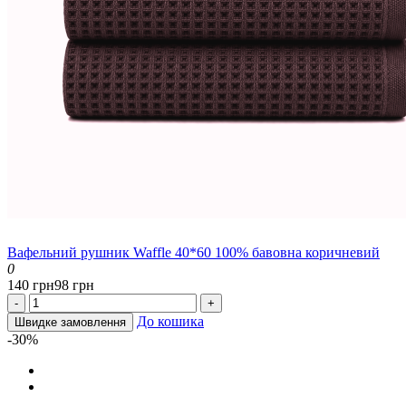
Вафельний рушник Waffle 40*60 100% бавовна коричневий
0
140 грн
98 грн
-
+
До кошика
Швидке замовлення
-30%