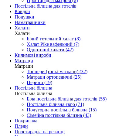
Простирадла махрові (6)
Постільна білизна для готелів
Ковдри
Подушки
Наматрацники
Халати
Халати
Білий готельний халат (8)
Халат Pike вафельний (7)
Однотонні халати (42)
Килимові вироби
Матраци
Матраци
Топпери (тонкі матраци) (32)
Матраци ортопедичні (25)
Перини (19)
Постільна білизна
Постільна білизна
Біла постільна білизна для готелів (55)
Постільна білизна євро (71)
Полуторна постільна білизна (15)
Сімейна постільна білизна (43)
Покривала
Пледи
Простирадла на резинці