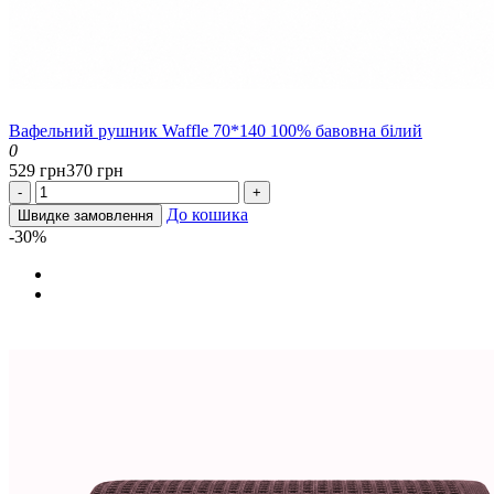
Вафельний рушник Waffle 70*140 100% бавовна білий
0
529 грн
370 грн
-
+
До кошика
Швидке замовлення
-30%