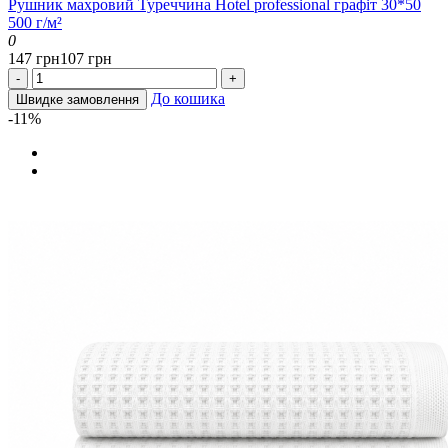
Рушник махровий Туреччина Hotel professional графіт 30*50
500 г/м²
0
147 грн
107 грн
-
+
До кошика
Швидке замовлення
-11%