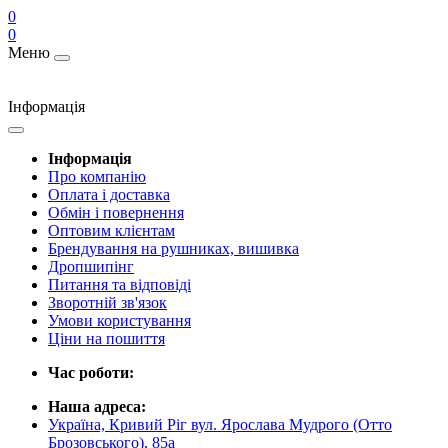
0
0
Меню
Інформація
Інформація
Про компанію
Оплата і доставка
Обмін і повернення
Оптовим клієнтам
Брендування на рушниках, вишивка
Дропшипінг
Питання та відповіді
Зворотній зв'язок
Умови користування
Ціни на пошиття
Час роботи:
Наша адреса:
Україна, Кривий Ріг вул. Ярослава Мудрого (Отто
Брозовського), 85а