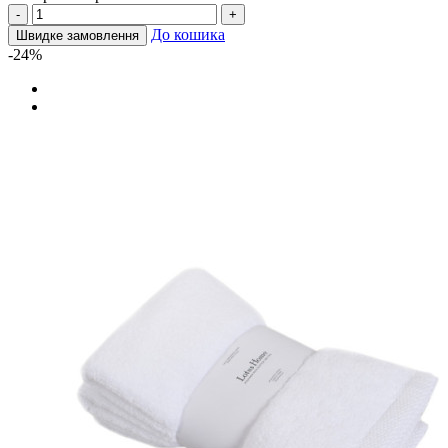
-
+
До кошика
Швидке замовлення
-24%