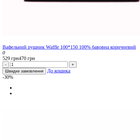
Вафельний рушник Waffle 100*150 100% бавовна коричневий
0
529 грн
470 грн
-
+
До кошика
Швидке замовлення
-30%