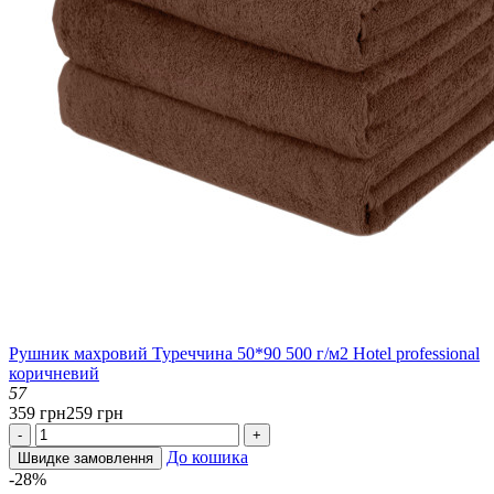
Рушник махровий Туреччина 50*90 500 г/м2 Hotel professional
коричневий
57
359 грн
259 грн
-
+
До кошика
Швидке замовлення
-28%