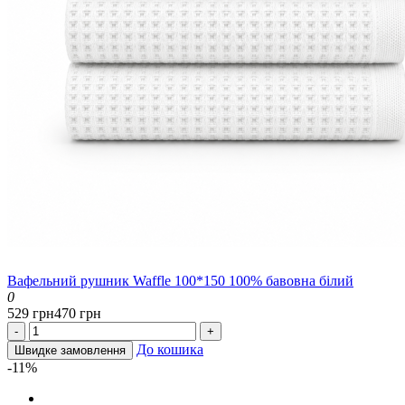
Вафельний рушник Waffle 100*150 100% бавовна білий
0
529 грн
470 грн
-
+
До кошика
Швидке замовлення
-11%