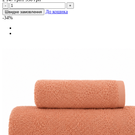
-
+
До кошика
Швидке замовлення
-34%