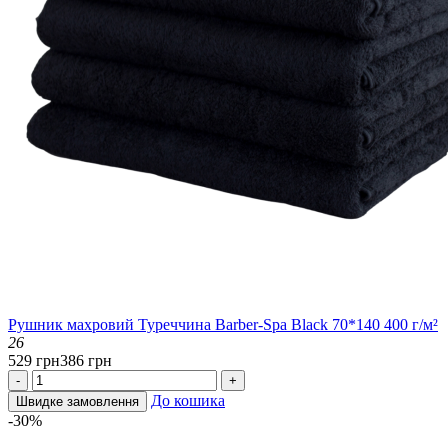
Рушник махровий Туреччина Barber-Spa Black 70*140 400 г/м²
26
529 грн
386 грн
-
+
До кошика
Швидке замовлення
-30%