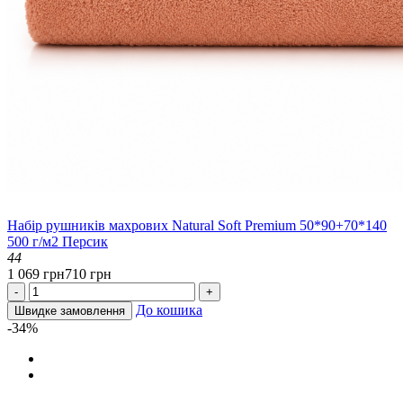
Набір рушників махрових Natural Soft Premium 50*90+70*140
500 г/м2 Персик
44
1 069 грн
710 грн
-
+
До кошика
Швидке замовлення
-34%