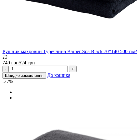
Рушник махровий Туреччина Barber-Spa Black 70*140 500 г/м²
13
749 грн
524 грн
-
+
До кошика
Швидке замовлення
-27%