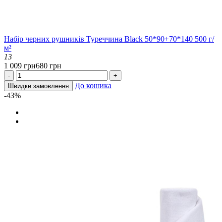
Набір черних рушників Туреччина Black 50*90+70*140 500 г/
м²
13
1 009 грн
680 грн
-
+
До кошика
Швидке замовлення
-43%