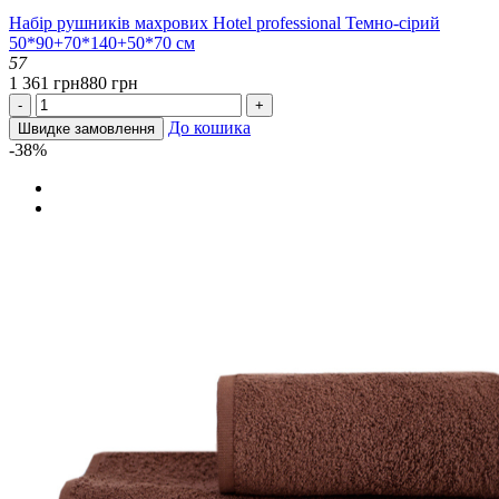
Набір рушників махрових Hotel professional Темно-сірий
50*90+70*140+50*70 см
57
1 361 грн
880 грн
-
+
До кошика
Швидке замовлення
-38%