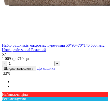
Набір рушників махрових Туреччина 50*90+70*140 500 г/м2
Hotel professional Бежевий
57
1 069 грн
710 грн
-
+
До кошика
Швидке замовлення
-33%
Найнижча ціна
Рекомендуємо