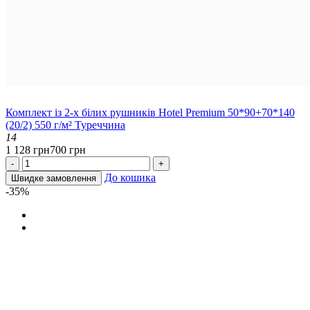
Комплект із 2-х білих рушників Hotel Premium 50*90+70*140
(20/2) 550 г/м² Туреччина
14
1 128 грн
700 грн
-
+
До кошика
Швидке замовлення
-35%