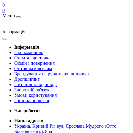
0
0
Меню
Інформація
Інформація
Про компанію
Оплата і доставка
Обмін і повернення
Оптовим клієнтам
Брендування на рушниках, вишивка
Дропшипінг
Питання та відповіді
Зворотній зв'язок
Умови користування
Ціни на пошиття
Час роботи:
Наша адреса:
Україна, Кривий Ріг вул. Ярослава Мудрого (Отто
Брозовського), 85а