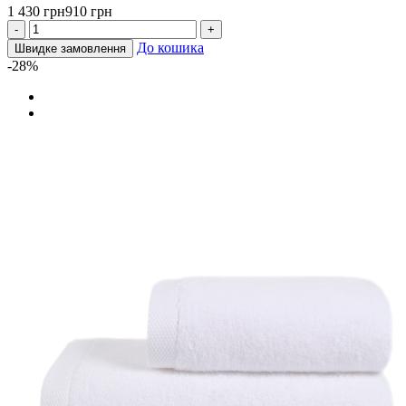
1 430 грн
910 грн
-
+
До кошика
Швидке замовлення
-28%