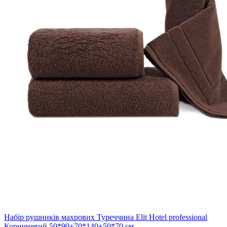
Набір рушників махрових Туреччина Elit Hotel professional
Коричневий 50*90+70*140+50*70 см