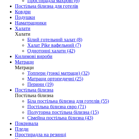
Простирадла махрові (6)
Постільна білизна для готелів
Ковдри
Подушки
Наматрацники
Халати
Халати
Білий готельний халат (8)
Халат Pike вафельний (7)
Однотонні халати (42)
Килимові вироби
Матраци
Матраци
Топпери (тонкі матраци) (32)
Матраци ортопедичні (25)
Перини (19)
Постільна білизна
Постільна білизна
Біла постільна білизна для готелів (55)
Постільна білизна євро (71)
Полуторна постільна білизна (15)
Сімейна постільна білизна (43)
Покривала
Пледи
Простирадла на резинці