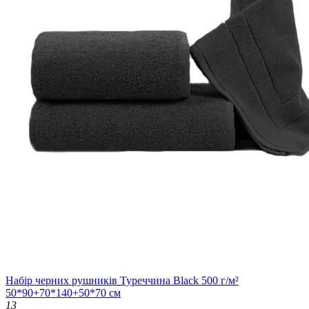
Набір черних рушників Туреччина Black 500 г/м²
50*90+70*140+50*70 см
13