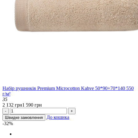
Набір рушників Premium Microcotton Kahve 50*90+70*140 550
г/м²
35
2 132 грн
1 590 грн
-
+
До кошика
Швидке замовлення
-32%