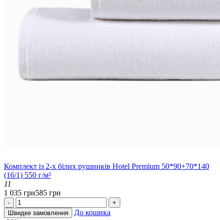
Комплект із 2-х білих рушників Hotel Premium 50*90+70*140
(16/1) 550 г/м²
11
1 035 грн
585 грн
-
+
До кошика
Швидке замовлення