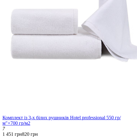
Комплект із 3-х білих рушників Hotel professional 550 гр/
м"+700 гр/м2
7
1 451 грн
820 грн