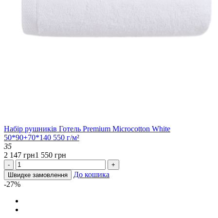
Набір рушників Готель Premium Microcotton White
50*90+70*140 550 г/м²
35
2 147 грн
1 550 грн
-
+
До кошика
Швидке замовлення
-27%