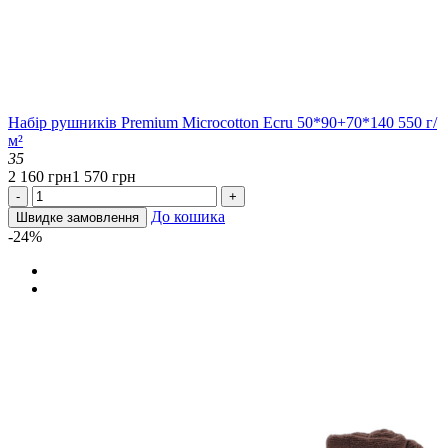
Набір рушників Premium Microcotton Ecru 50*90+70*140 550 г/
м²
35
2 160 грн
1 570 грн
-
+
До кошика
Швидке замовлення
-24%