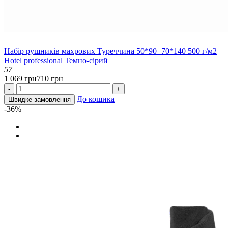
Набір рушників махрових Туреччина 50*90+70*140 500 г/м2
Hotel professional Темно-сірий
57
1 069 грн
710 грн
-
+
До кошика
Швидке замовлення
-36%