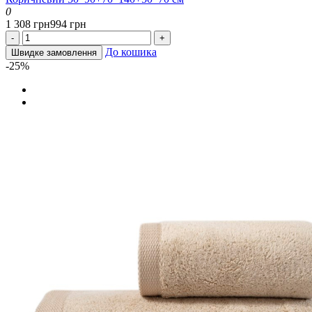
0
1 308 грн
994 грн
-
+
До кошика
Швидке замовлення
-25%